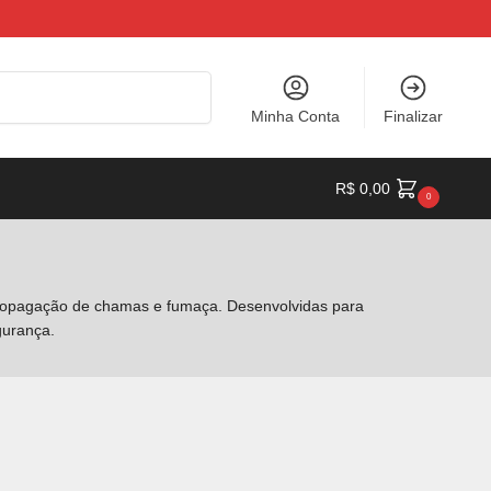
Pesquisar
Minha Conta
Finalizar
a
R$
0,00
0
 propagação de chamas e fumaça. Desenvolvidas para
gurança.