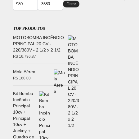
Filtrar
TOP PRODUTOS
MOTOBOMBA INCÊNDIO
PRINCIPAL 20 CV -
220/380V - 2 1/2 x 2 1/2
R$
16.796,87
Mola Aérea
R$
160,00
Kit Bomba
Incêndio
Principal
10cv +
Principal
10cv +
Jockey +
Quadro de