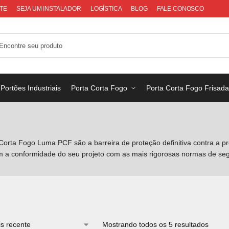
TE
SEJA UM INSTALADOR
LOGÍSTICA
BLOG
FALE CONOSCO
Portões Industriais
Porta Corta Fogo
Porta Corta Fogo Frisad
s Corta Fogo Luma PCF são a barreira de proteção definitiva contra a
em a conformidade do seu projeto com as mais rigorosas normas de se
Mostrando todos os 5 resultados