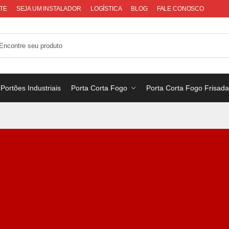
TE
SEJA UM INSTALADOR
LOGÍSTICA
BLOG
FALE CONOSCO
Portões Industriais
Porta Corta Fogo
Porta Corta Fogo Frisad