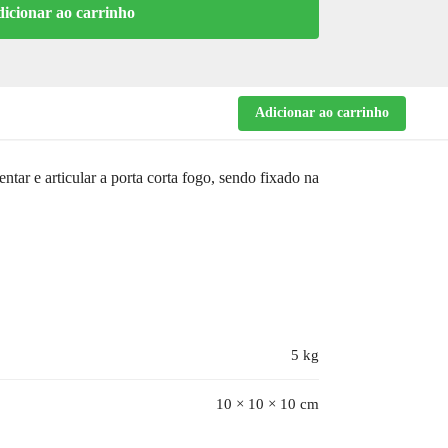
icionar ao carrinho
Adicionar ao carrinho
tar e articular a porta corta fogo, sendo fixado na
5 kg
10 × 10 × 10 cm