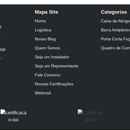
Mapa Site
Categorias
Home
Caixa de Abrigo
z
Logística
Barra Antipânic
m
Nosso Blog
Porta Corta Fo
Quem Somos
Quadro de Co
hor
.
Seja um Instalador
Seja um Representante
Fale Conosco
Nossas Certificações
Webmail